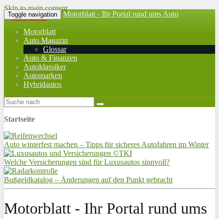
Skip to main content
Motorblatt - Ihr Portal rund ums Auto
Toggle navigation
Motorblatt
Auto Magazin
Glossar
Auto & Finanzen
Autoklassiker
Automarken
Hybridautos
Startseite
Auto winterfest machen – Tipps für sicheres Autofahren im Winter
Welche Versicherungen sind für Luxusautos sinnvoll?
Bußgeldkatalog – Änderungen auf den Punkt gebracht
Motorblatt - Ihr Portal rund ums