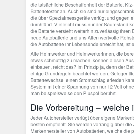
die tatsächliche Beschaffenheit der Batterie. K
Batterietester an. Auch sie sind nur eingeschränk
die über Spezialmessgeräte verfügt und gegen e
durchführt. Vielleicht muss nur der Säurestand ko
die Batterie versieht weiterhin zuverlässig ihren 
neue Autobatterie und uns Allen wertvolle Rohst
die Autobatterie ihr Lebensende erreicht hat, ist 
Alle Heimwerker und Heimwerkerinnen, die berei
etwas schmutzig zu machen, können diesen Austa
einbauen, reicht das? Im Prinzip ja, denn der Bat
einige Grundregeln beachtet werden. Gelegentlic
Batteriewechsel einen Stromschlag erleiden kann.
System mit einer Spannung von nur 12 Volt ohne 
man beispielsweise den Pluspol berührt.
Die Vorbereitung – welche is
Jeder Autohersteller verfügt über eigene Markenb
besten empfiehlt. Sie werden vorrangig über die 
Markenhersteller von Autobatterien, welche die 