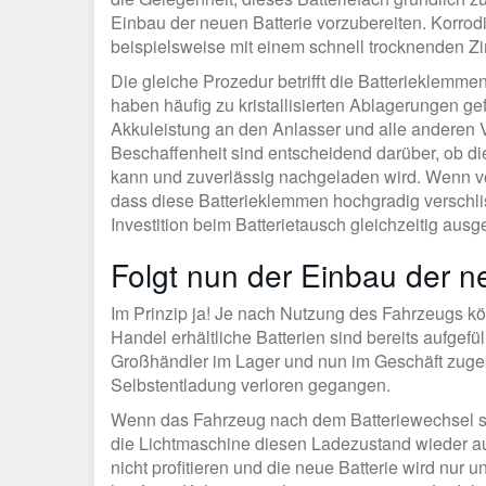
Einbau der neuen Batterie vorzubereiten. Korrod
beispielsweise mit einem schnell trocknenden Z
Die gleiche Prozedur betrifft die Batterieklemm
haben häufig zu kristallisierten Ablagerungen 
Akkuleistung an den Anlasser und alle anderen Ve
Beschaffenheit sind entscheidend darüber, ob die
kann und zuverlässig nachgeladen wird. Wenn vor 
dass diese Batterieklemmen hochgradig verschliss
Investition beim Batterietausch gleichzeitig aus
Folgt nun der Einbau der n
Im Prinzip ja! Je nach Nutzung des Fahrzeugs kö
Handel erhältliche Batterien sind bereits aufgef
Großhändler im Lager und nun im Geschäft zugebr
Selbstentladung verloren gegangen.
Wenn das Fahrzeug nach dem Batteriewechsel sofo
die Lichtmaschine diesen Ladezustand wieder a
nicht profitieren und die neue Batterie wird nur