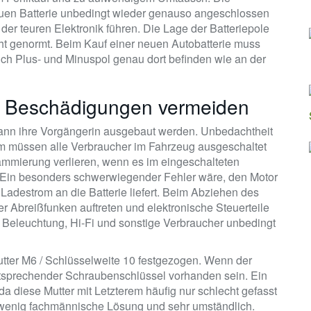
euen Batterie unbedingt wieder genauso angeschlossen
r teuren Elektronik führen. Die Lage der Batteriepole
ht genormt. Beim Kauf einer neuen Autobatterie muss
h Plus- und Minuspol genau dort befinden wie an der
d Beschädigungen vermeiden
 kann ihre Vorgängerin ausgebaut werden. Unbedachtheit
em müssen alle Verbraucher im Fahrzeug ausgeschaltet
ammierung verlieren, wenn es im eingeschalteten
. Ein besonders schwerwiegender Fehler wäre, den Motor
Ladestrom an die Batterie liefert. Beim Abziehen des
r Abreißfunken auftreten und elektronische Steuerteile
 Beleuchtung, Hi-Fi und sonstige Verbraucher unbedingt
utter M6 / Schlüsselweite 10 festgezogen. Wenn der
ntsprechender Schraubenschlüssel vorhanden sein. Ein
da diese Mutter mit Letzterem häufig nur schlecht gefasst
 wenig fachmännische Lösung und sehr umständlich.