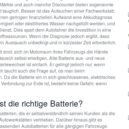
fz-Märkte und auch manche Discounter bieten sogenannte
t tauglich. Besser ist das Aufsuchen einer Fachwerkstatt,
inen geringen finanziellen Aufwand eine Akkudiagnose
rrigiert oder destilliertes Wasser nachgefüllt werden, und
Dienst. Dies spart dem Autofahrer die Investition in eine
offressourcen. Wenn die Diagnose jedoch ergibt, dass
ein Austausch unbedingt und in kürzester Zeit erforderlich.
t sind, sich im Motorraum ihres Fahrzeugs die Hände
usch selbst erledigen. Alte Batterie aus- und neue
teriewechsel ist einfach. Er gelingt jedoch nur, wenn
h taucht auch die Frage auf, ob man beim
 Da die Batterie ein in sich geschlossenes, elektrisches
Verbindung zur Erde ist, besteht keine Gefahr, wenn
t die richtige Batterie?
atterien, die er selbstverständlich seinen Kunden als die
Autowerkstätten vertrieben. Darüber hinaus gibt es
passenden Autobatterien für alle gängigen Fahrzeuge