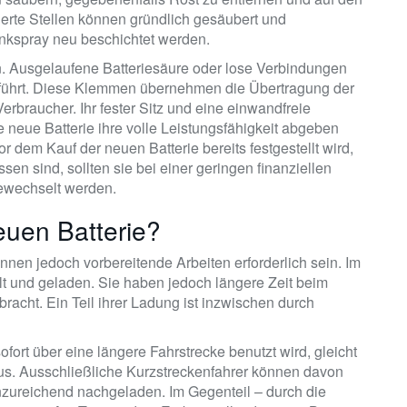
ierte Stellen können gründlich gesäubert und
inkspray neu beschichtet werden.
en. Ausgelaufene Batteriesäure oder lose Verbindungen
geführt. Diese Klemmen übernehmen die Übertragung der
rbraucher. Ihr fester Sitz und eine einwandfreie
 neue Batterie ihre volle Leistungsfähigkeit abgeben
dem Kauf der neuen Batterie bereits festgestellt wird,
en sind, sollten sie bei einer geringen finanziellen
gewechselt werden.
euen Batterie?
nnen jedoch vorbereitende Arbeiten erforderlich sein. Im
üllt und geladen. Sie haben jedoch längere Zeit beim
acht. Ein Teil ihrer Ladung ist inzwischen durch
rt über eine längere Fahrstrecke benutzt wird, gleicht
us. Ausschließliche Kurzstreckenfahrer können davon
 unzureichend nachgeladen. Im Gegenteil – durch die