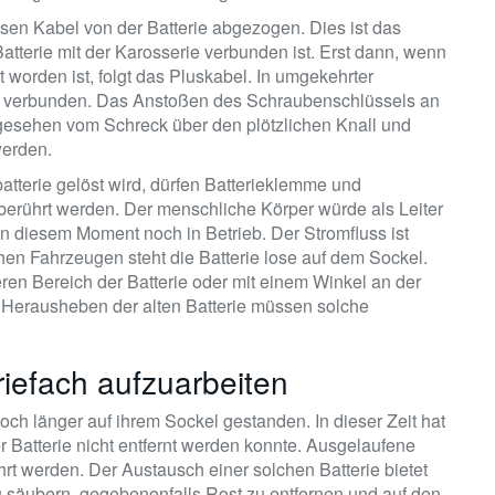
ssen Kabel von der Batterie abgezogen. Dies ist das
atterie mit der Karosserie verbunden ist. Erst dann, wenn
 worden ist, folgt das Pluskabel. In umgekehrter
e verbunden. Das Anstoßen des Schraubenschlüssels an
bgesehen vom Schreck über den plötzlichen Knall und
werden.
atterie gelöst wird, dürfen Batterieklemme und
 berührt werden. Der menschliche Körper würde als Leiter
in diesem Moment noch in Betrieb. Der Stromfluss ist
en Fahrzeugen steht die Batterie lose auf dem Sockel.
eren Bereich der Batterie oder mit einem Winkel an der
 Herausheben der alten Batterie müssen solche
riefach aufzuarbeiten
 noch länger auf ihrem Sockel gestanden. In dieser Zeit hat
Batterie nicht entfernt werden konnte. Ausgelaufene
rt werden. Der Austausch einer solchen Batterie bietet
zu säubern, gegebenenfalls Rost zu entfernen und auf den