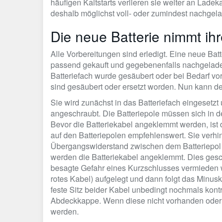
häufigen Kaltstarts verlieren sie weiter an Ladek
deshalb möglichst voll- oder zumindest nachgel
Die neue Batterie nimmt ihr
Alle Vorbereitungen sind erledigt. Eine neue Ba
passend gekauft und gegebenenfalls nachgeladen
Batteriefach wurde gesäubert oder bei Bedarf vo
sind gesäubert oder ersetzt worden. Nun kann de
Sie wird zunächst in das Batteriefach eingesetz
angeschraubt. Die Batteriepole müssen sich in der
Bevor die Batteriekabel angeklemmt werden, ist de
auf den Batteriepolen empfehlenswert. Sie verhi
Übergangswiderstand zwischen dem Batteriepol u
werden die Batteriekabel angeklemmt. Dies gesc
besagte Gefahr eines Kurzschlusses vermieden w
rotes Kabel) aufgelegt und dann folgt das Minu
feste Sitz beider Kabel unbedingt nochmals kontr
Abdeckkappe. Wenn diese nicht vorhanden oder d
werden.