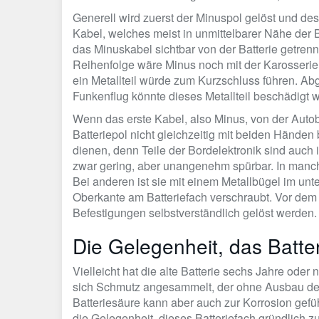
Generell wird zuerst der Minuspol gelöst und de
Kabel, welches meist in unmittelbarer Nähe der B
das Minuskabel sichtbar von der Batterie getrennt
Reihenfolge wäre Minus noch mit der Karosseri
ein Metallteil würde zum Kurzschluss führen. A
Funkenflug könnte dieses Metallteil beschädigt 
Wenn das erste Kabel, also Minus, von der Autob
Batteriepol nicht gleichzeitig mit beiden Händen
dienen, denn Teile der Bordelektronik sind auch 
zwar gering, aber unangenehm spürbar. In manch
Bei anderen ist sie mit einem Metallbügel im unt
Oberkante am Batteriefach verschraubt. Vor dem
Befestigungen selbstverständlich gelöst werden.
Die Gelegenheit, das Batte
Vielleicht hat die alte Batterie sechs Jahre oder
sich Schmutz angesammelt, der ohne Ausbau der 
Batteriesäure kann aber auch zur Korrosion gefüh
die Gelegenheit, dieses Batteriefach gründlich 