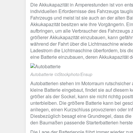
Die Akkukapazität in Amperestunden ist von ents
individuellen Erfordernisse des Fahrzeugs taugl
Fahrzeugs und meist ist sie auch an der alten Batt
Akkukapazität besitzen wie ihre Vorgängerin. Eine
aufbringen, um alle Verbraucher des Fahrzeugs zu
größerer Akkukapazität einzubauen, kann gefährlich
während der Fahrt über die Lichtmaschine wiede
Ladestrom die Lichtmaschine überfordern, bis die
eine Batterie einzubauen, deren Akkukapazität 
Autobatterie ©iStockphoto/Ensup
Autobatterien stehen im Motorraum rutschsicher
kleine Batterie eingebaut, findet sie auf diesem k
größer als der Sockel, kann sie nicht richtig pos
unterbleiben. Die größere Batterie kann bei ges
anliegen, einen Kurzschluss provozieren oder i
Diesbezüglich besagt eine Grundregel, dass die I
den Baumaßen passende Starterbatterien herstel
Die Lage der Batteriepole führt immer wieder 