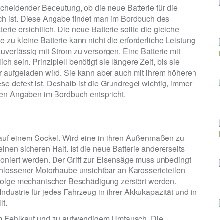
cheidender Bedeutung, ob die neue Batterie für die
ich ist. Diese Angabe findet man im Bordbuch des
erie ersichtlich. Die neue Batterie sollte die gleiche
 zu kleine Batterie kann nicht die erforderliche Leistung
verlässig mit Strom zu versorgen. Eine Batterie mit
 sein. Prinzipiell benötigt sie längere Zeit, bis sie
r aufgeladen wird. Sie kann aber auch mit ihrem höheren
se defekt ist. Deshalb ist die Grundregel wichtig, immer
den Angaben im Bordbuch entspricht.
 auf einem Sockel. Wird eine in ihren Außenmaßen zu
einen sicheren Halt. Ist die neue Batterie andererseits
itioniert werden. Der Griff zur Eisensäge muss unbedingt
chlossener Motorhaube unsichtbar an Karosserieteilen
nfolge mechanischer Beschädigung zerstört werden.
ndustrie für jedes Fahrzeug in ihrer Akkukapazität und in
lt.
zum Fehlkauf und zu aufwendigem Umtausch. Die