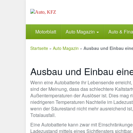
Skip
to
main
content
Motorblatt
Auto Magazin
Auto & Fin
Startseite
»
Auto Magazin
»
Ausbau und Einbau einer
Ausbau und Einbau einer
Wenn eine Autobatterie ihr Lebensende erreicht,
sind der Meinung, dass das schlechtere Kaltstart
Außentemperaturen der Auslöser ist. Dies mag rich
niedrigeren Temperaturen Nachteile im Ladezusta
wenn der Säurestand nicht mehr ausreichend ist, r
Totalausfall.
Eine Autobatterie kann zwar mit Einschränkungen
Ladezustand mittels eines Sichtfensters sichtbar.